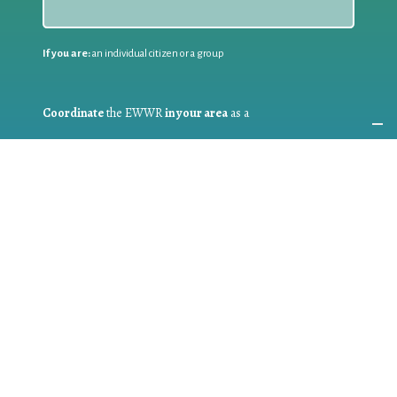
If you are:
an individual citizen or a group
Coordinate
the EWWR
in your area
as a
COORDINATOR
If you are:
a public authority competent in the field of waste
prevention