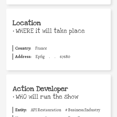
Location
•
WHERE it will take place
Country:
France
Address:
Epfig
.
.
67680
Action Developer
•
WHO will run the show
Entity:
API Restauration
#
Business/Industry