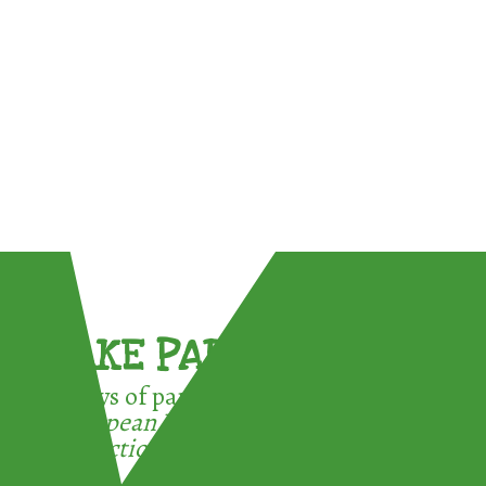
TAKE PART !
3 ways of participating in the
European Week for Waste
Reduction: