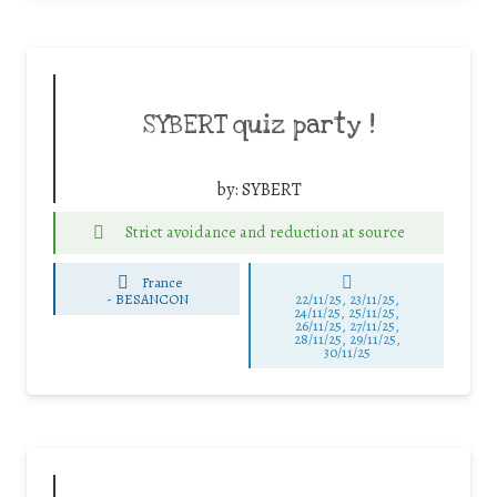
SYBERT quiz party !
by:
SYBERT
Strict avoidance and reduction at source
France
-
BESANCON
22/11/25
,
23/11/25
,
24/11/25
,
25/11/25
,
26/11/25
,
27/11/25
,
28/11/25
,
29/11/25
,
30/11/25