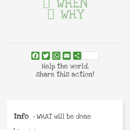
WHEN
WHY
Facebook
Twitter
WhatsApp
Email
Share
Help the world,
share this action!
Info
•
WHAT will be done