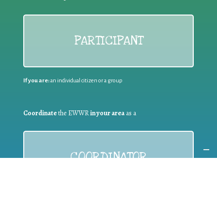
PARTICIPANT
If you are:
an individual citizen or a group
Coordinate
the EWWR
in your area
as a
COORDINATOR
If you are:
a public authority competent in the field of waste
prevention