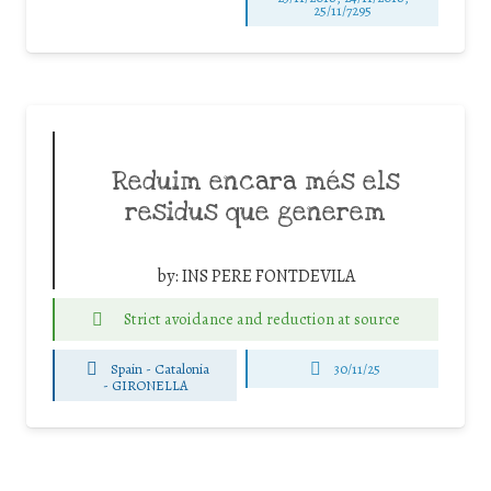
25/11/7295
Reduim encara més els
residus que generem
by:
INS PERE FONTDEVILA
Strict avoidance and reduction at source
Spain - Catalonia
30/11/25
-
GIRONELLA