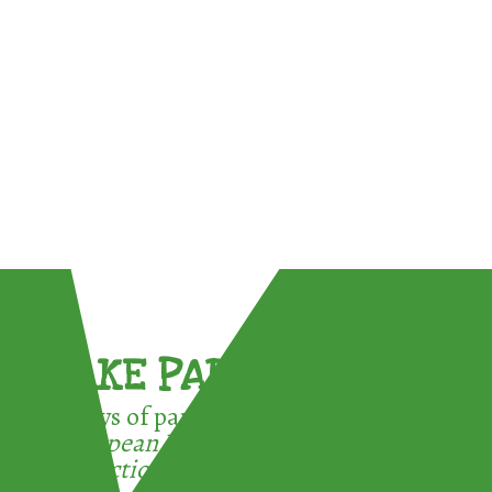
TAKE PART !
3 ways of participating in the
European Week for Waste
Reduction: