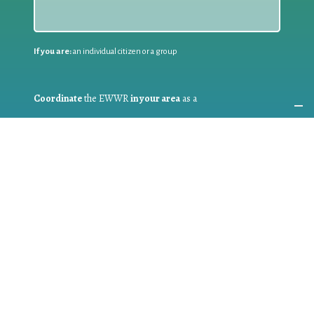
If you are:
an individual citizen or a group
Coordinate
the EWWR
in your area
as a
COORDINATOR
If you are:
a public authority competent in the field of waste
prevention