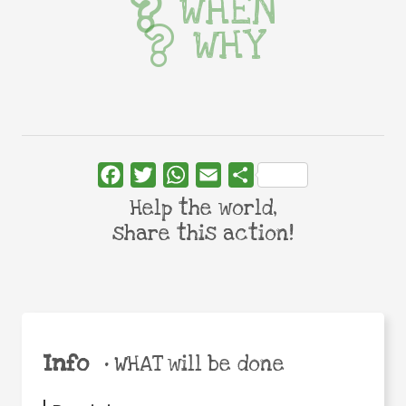
WHEN
WHY
Facebook
Twitter
WhatsApp
Email
Share
Help the world,
share this action!
Info
•
WHAT will be done