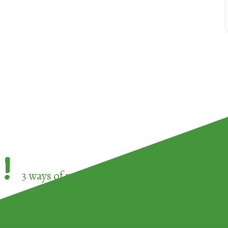
!
3 ways of participating in the
European Week 