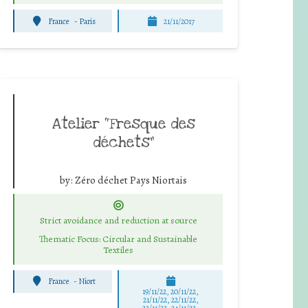
France
-
Paris
21/11/2017
Atelier “Fresque des
déchets”
by:
Zéro déchet Pays Niortais
Strict avoidance and reduction at source
Thematic Focus: Circular and Sustainable
Textiles
France
-
Niort
19/11/22, 20/11/22,
21/11/22, 22/11/22,