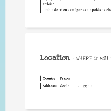
ardoise
– table de tri en 5 catégories ; le poids de c
Location
•
WHERE it will 
Country:
France
Address:
Seclin
.
.
59560