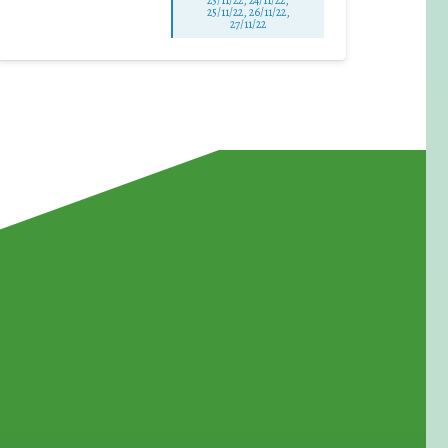
23/11/22, 24/11/22,
25/11/22, 26/11/22,
27/11/22
for Waste Reduction: