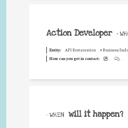
Action Developer
•
WHO
Entity:
API Restauration
#
Business/Indu
How can you get in contact:
.
.
will it happen?
• WHEN