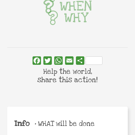
WHEN
WHY
Facebook
Twitter
WhatsApp
Email
Share
Help the world,
share this action!
Info
•
WHAT will be done