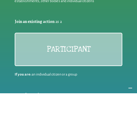
establishments, other bodies and individual citizens
Join an existing action
as a
PARTICIPANT
If you are:
an individual citizen or a group
Coordinate
the EWWR
in your area
as a
COORDINATOR