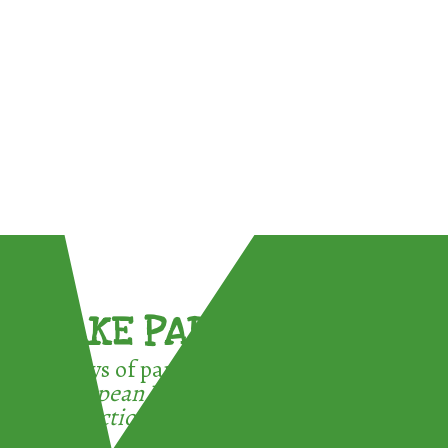
TAKE PART !
3 ways of participating in the
European Week for Waste
Reduction: