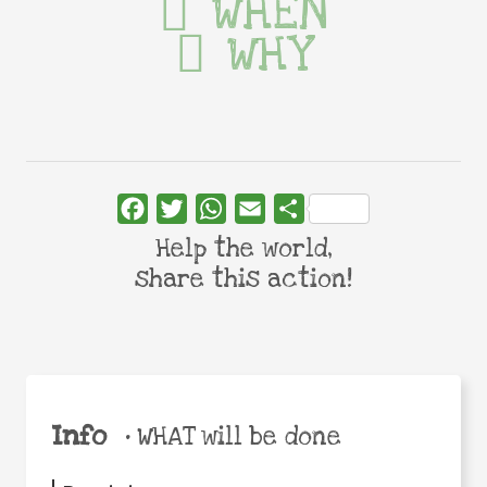
WHEN
WHY
Facebook
Twitter
WhatsApp
Email
Share
Help the world,
share this action!
Info
•
WHAT will be done