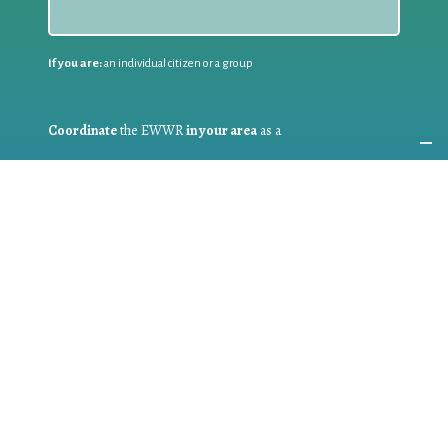
If you are:
an individual citizen or a group
Coordinate
the EWWR
in your area
as a
COORDINATOR
If you are:
a public authority competent in the field of waste
prevention