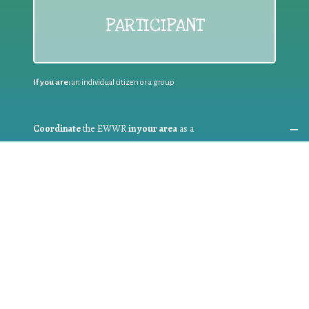
PARTICIPANT
If you are:
an individual citizen or a group
Coordinate
the EWWR
in your area
as a
COORDINATOR
If you are:
a public authority competent in the field of waste
prevention