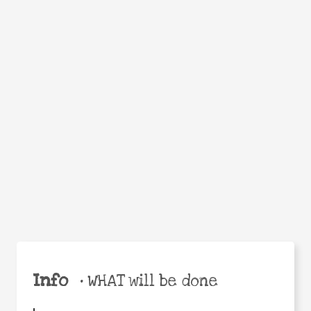
WHEN
WHY
Facebook
Twitter
WhatsApp
Email
Share
Help the world,
share this action!
Info
•
WHAT will be done