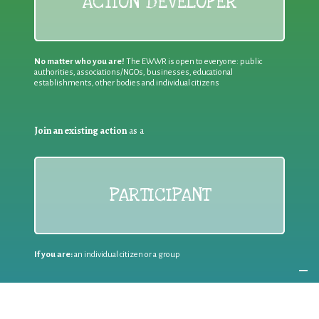
ACTION DEVELOPER
No matter who you are!
The EWWR is open to everyone: public
authorities, associations/NGOs, businesses, educational
establishments, other bodies and individual citizens
Join an existing action
as a
PARTICIPANT
If you are:
an individual citizen or a group
Coordinate
the EWWR
in your area
as a