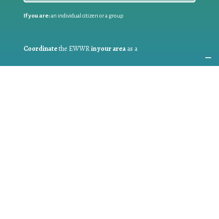
If you are:
an individual citizen or a group
Coordinate
the EWWR
in your area
as a
COORDINATOR
If you are:
a public authority competent in the field of waste
prevention