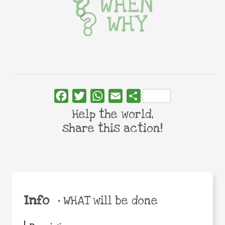
WHEN
WHY
Facebook
Twitter
WhatsApp
Email
Share
Help the world,
share this action!
Info
•
WHAT will be done