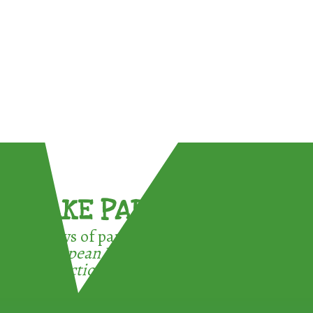
TAKE PART !
3 ways of participating in the
European Week for Waste
Reduction: