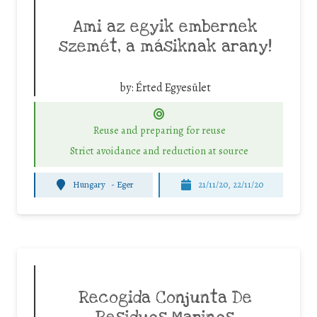
Ami az egyik embernek
szemét, a másiknak arany!
by:
Érted Egyesület
Reuse and preparing for reuse
Strict avoidance and reduction at source
Hungary
-
Eger
21/11/20, 22/11/20
Recogida Conjunta De