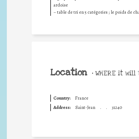
ardoise
– table de tri en 5 catégories ; le poids de c
Location
•
WHERE it will 
Country:
France
Address:
Saint-Jean
.
.
31240