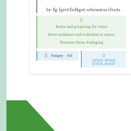
by:
Ég-Ígérő Érdligeti református Óvoda
Reuse and preparing for reuse
Strict avoidance and reduction at source
Thematic Focus: Packaging
Hungary
-
Érd
, 21/11/23, 22/11/23,
23/11/23, 24/11/23