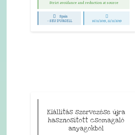
Strict avoidance and reduction at source
Spain
-
SEU D'URGELL
16/11/2019, 22/11/2019
Kiállítás szervezése újra
hasznosított csomagaló
anyagokból