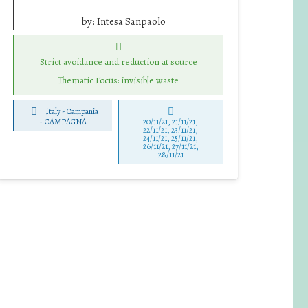
by:
Intesa Sanpaolo
Strict avoidance and reduction at source
Thematic Focus: invisible waste
Italy - Campania
-
CAMPAGNA
20/11/21, 21/11/21,
22/11/21, 23/11/21,
24/11/21, 25/11/21,
26/11/21, 27/11/21,
28/11/21