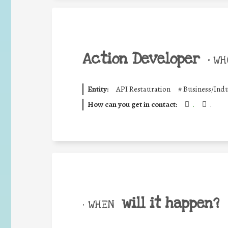
Action Developer
•
WHO
Entity:
API Restauration
#
Business/Indu
How can you get in contact:
.
.
will it happen?
• WHEN