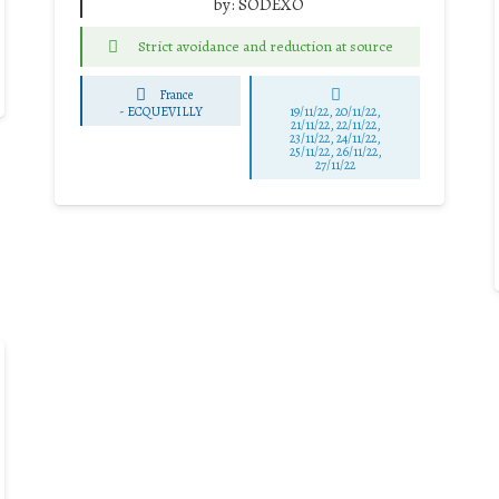
by:
SODEXO
Strict avoidance and reduction at source
France
-
ECQUEVILLY
19/11/22, 20/11/22,
21/11/22, 22/11/22,
23/11/22, 24/11/22,
25/11/22, 26/11/22,
27/11/22