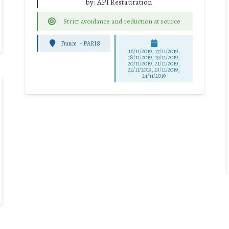
by:
API Restauration
Strict avoidance and reduction at source
France
-
PARIS
16/11/2019, 17/11/2019,
18/11/2019, 19/11/2019,
20/11/2019, 21/11/2019,
22/11/2019, 23/11/2019,
24/11/2019