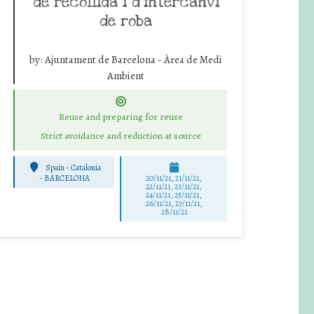
de recollida i d’intercanvi
de roba
by:
Ajuntament de Barcelona - Àrea de Medi
Ambient
Reuse and preparing for reuse
Strict avoidance and reduction at source
Spain - Catalonia
-
BARCELONA
20/11/21, 21/11/21,
22/11/21, 23/11/21,
24/11/21, 25/11/21,
26/11/21, 27/11/21,
28/11/21