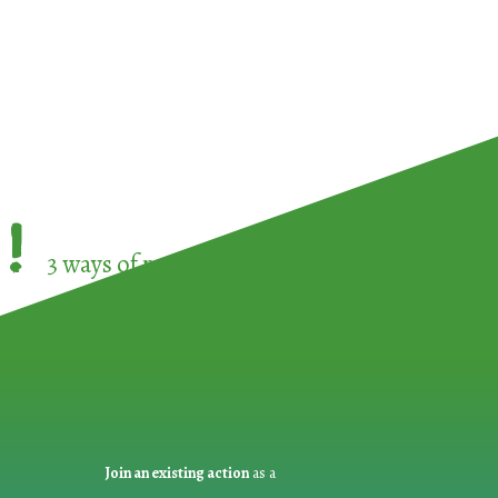
!
3 ways of participating in the
European Week 
Join an existing action
as a