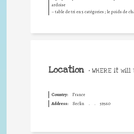
ardoise
– table de tri en 5 catégories ; le poids de c
Location
•
WHERE it will 
Country:
France
Address:
Seclin
.
.
59560