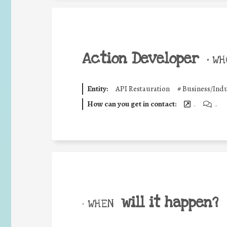
Action Developer
•
WHO
Entity:
API Restauration
#
Business/Indu
How can you get in contact:
.
.
will it happen?
• WHEN