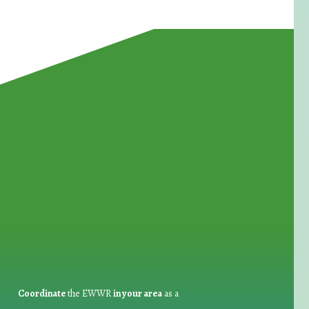
for Waste Reduction:
Coordinate
the EWWR
in your area
as a