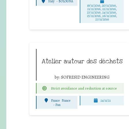
Italy
-
BOLOGNA
19/11/2016, 20/11/2016,
21/11/2016, 22/11/2016,
23/11/2016, 24/11/2016,
25/11/2016, 26/11/2016,
27/11/2016
Atelier autour des déchets
by:
SOFRESID ENGINEERING
Strict avoidance and reduction at source
France
France
24/11/21
-
Pau