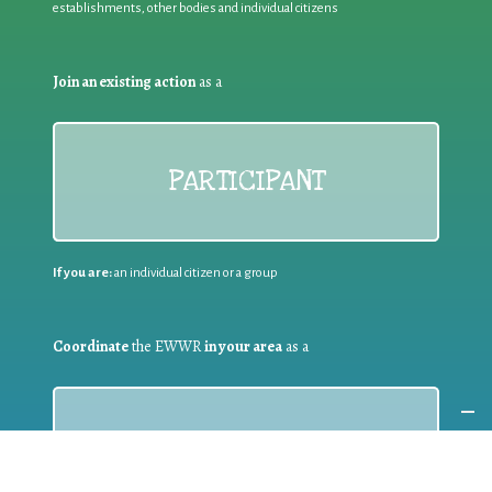
establishments, other bodies and individual citizens
Join an existing action
as a
PARTICIPANT
If you are:
an individual citizen or a group
Coordinate
the EWWR
in your area
as a
COORDINATOR