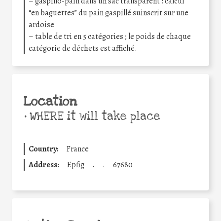
– gaspillo-pain dans un sac transparent : calcul
“en baguettes” du pain gaspillé suinscrit sur une
ardoise
– table de tri en 5 catégories ; le poids de chaque
catégorie de déchets est affiché.
Location
•
WHERE it will take place
Country:
France
Address:
Epfig
.
.
67680