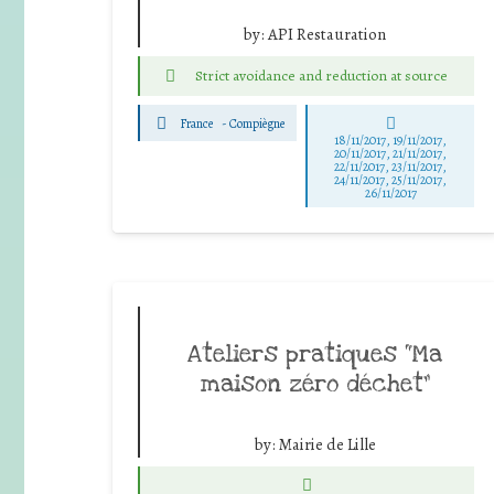
by:
API Restauration
Strict avoidance and reduction at source
France
-
Compiègne
18/11/2017, 19/11/2017,
20/11/2017, 21/11/2017,
22/11/2017, 23/11/2017,
24/11/2017, 25/11/2017,
26/11/2017
Ateliers pratiques “Ma
maison zéro déchet”
by:
Mairie de Lille