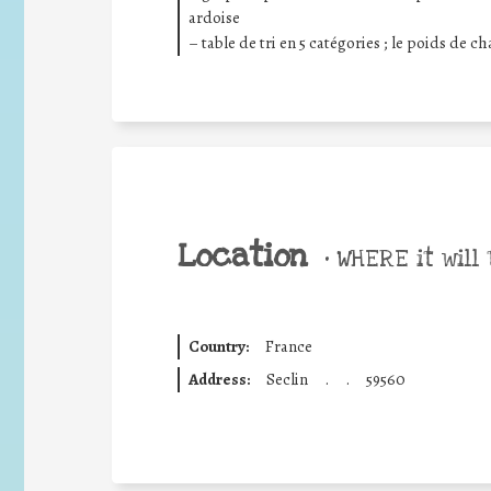
ardoise
– table de tri en 5 catégories ; le poids de c
Location
•
WHERE it will 
Country:
France
Address:
Seclin
.
.
59560