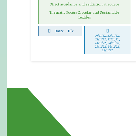
Strict avoidance and reduction at source
Thematic Focus: Circular and Sustainable
Textiles
France
-
Lille
19/11/22, 20/11/22,
21/11/22, 22/11/22,
23/11/22, 24/11/22,
25/11/22, 26/11/22,
27/11/22