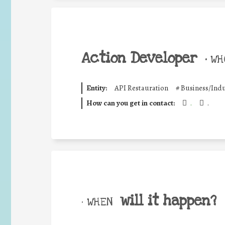
Action Developer
•
WHO
Entity:
API Restauration
#
Business/Indu
How can you get in contact:
.
.
will it happen?
• WHEN