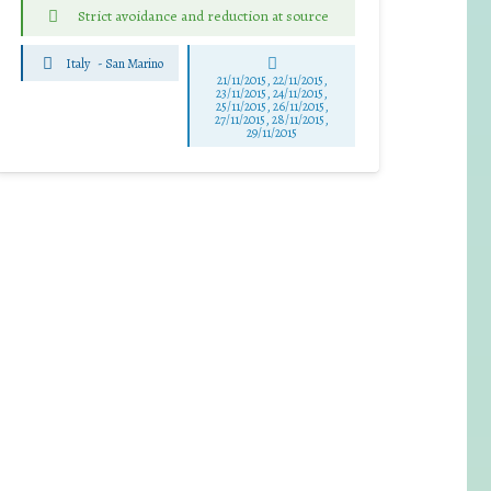
Strict avoidance and reduction at source
Italy
-
San Marino
21/11/2015, 22/11/2015,
23/11/2015, 24/11/2015,
25/11/2015, 26/11/2015,
27/11/2015, 28/11/2015,
29/11/2015