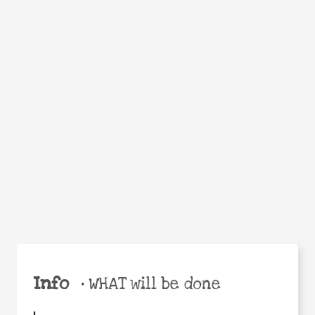
WHEN
WHY
Facebook
Twitter
WhatsApp
Email
Share
Help the world,
share this action!
Info
•
WHAT will be done