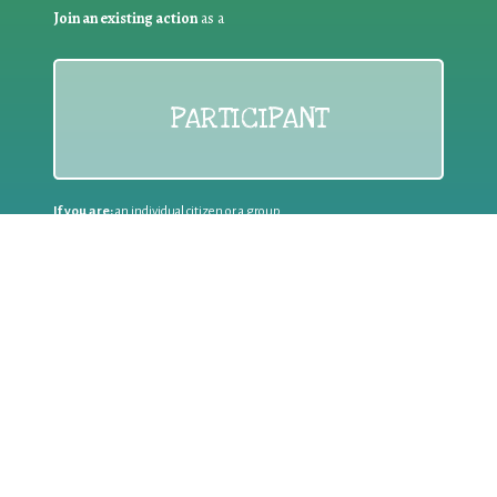
Join an existing action
as a
PARTICIPANT
If you are:
an individual citizen or a group
Coordinate
the EWWR
in your area
as a
COORDINATOR
If you are:
a public authority competent in the field of waste
prevention