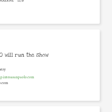
 MAERNE
12/B
 will run the show
stry
.intesasanpaolo.com
o.com