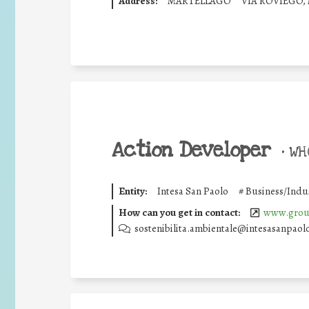
Address:
MARTELLAGO
VIA ROVIEGO,
Action Developer
•
WHO
Entity:
Intesa San Paolo
#
Business/Indu
How can you get in contact:
www.group
sostenibilita.ambientale@intesasanpaol