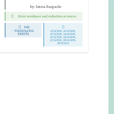
by:
Intesa Sanpaolo
Strict avoidance and reduction at source
Italy
-
PIAZZOLA SUL
21/11/2015, 22/11/2015,
BRENTA
23/11/2015, 24/11/2015,
25/11/2015, 26/11/2015,
27/11/2015, 28/11/2015,
29/11/5273