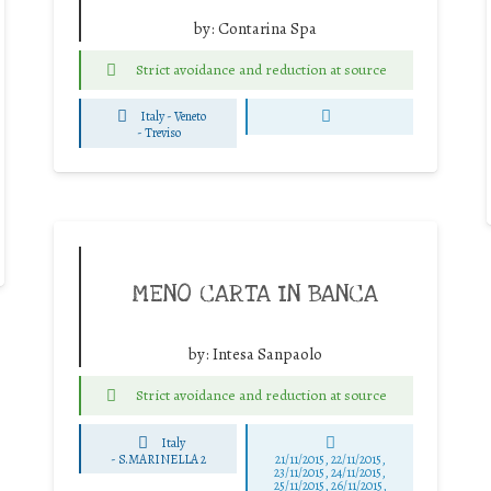
by:
Contarina Spa
Strict avoidance and reduction at source
Italy - Veneto
-
Treviso
MENO CARTA IN BANCA
by:
Intesa Sanpaolo
Strict avoidance and reduction at source
Italy
-
S.MARINELLA 2
21/11/2015, 22/11/2015,
23/11/2015, 24/11/2015,
25/11/2015, 26/11/2015,