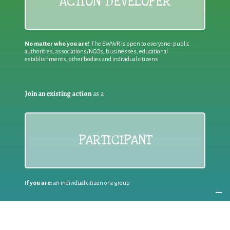
ACTION DEVELOPER
No matter who you are!
The EWWR is open to everyone: public
authorities, associations/NGOs, businesses, educational
establishments, other bodies and individual citizens
Join an existing action
as a
PARTICIPANT
If you are:
an individual citizen or a group
Coordinate
the EWWR
in your area
as a