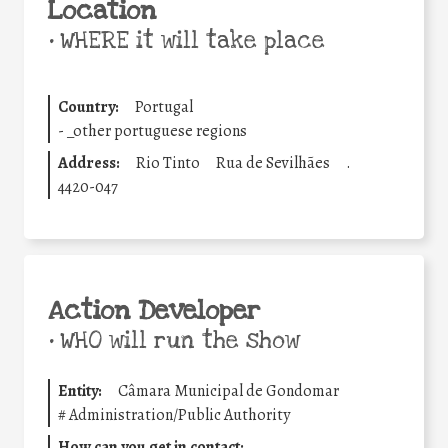
Location
•
WHERE it will take place
Country:
Portugal
-
_other portuguese regions
Address:
Rio Tinto
Rua de Sevilhães
.
4420-047
Action Developer
•
WHO will run the show
Entity:
Câmara Municipal de Gondomar
#
Administration/Public Authority
How can you get in contact: