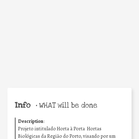
Facebook
Twitter
WhatsApp
Email
Share
Help the world,
share this action!
Info
•
WHAT will be done
Description
:
Projeto intitulado Horta à Porta  Hortas
Biológicas da Região do Porto, visando por um