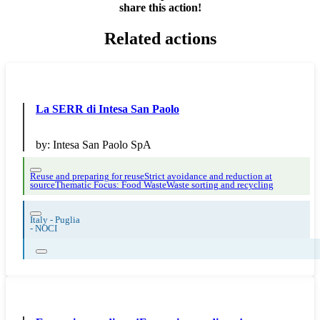
share this action!
Related actions
La SERR di Intesa San Paolo
by:
Intesa San Paolo SpA
Reuse and preparing for reuse
Strict avoidance and reduction at
source
Thematic Focus: Food Waste
Waste sorting and recycling
Italy - Puglia
-
NOCI