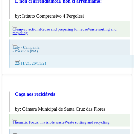
E non ci arrendiamo!E non ci arrendiamo!
by:
Istituto Comprensivo 4 Pergolesi
Clean-up actions
Reuse and preparing for reuse
Waste sorting and
recycling
Italy - Campania
-
Pozzuoli (NA)
22/11/21, 26/11/21
Caça aos recicláveis
by:
Câmara Municipal de Santa Cruz das Flores
Thematic Focus: invisible waste
Waste sorting and recycling