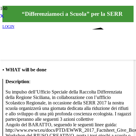
“Differenziamoci a Scuola” per la SERR
LOGIN
Info
•
WHAT will be done
Description
:
Su impulso dell’Ufficio Speciale della Raccolta Differenziata
della Regione Siciliana, in collaborazione con l’uffficio
Scolastico Regionale, in occasione della SERR 2017 la nostra
scuola organizzerà una giornata dedicata alla riduzione dei rifiuti
e allo sviluppo di una più profonda coscienza ecologista. I ragazzi
parteciperanno alle seguenti 3 azioni collettive
Angolo del BARATTO, seguendo le seguenti linee guida:
http://www.ewwr.eu/docs/PTD/EWWR_2017_Factsheet_Give_Box
Workshop del RIUSO CREATIVO, porta i toui giochi a scuola o