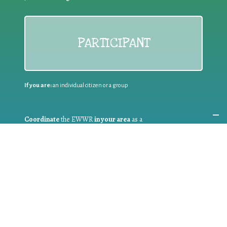
PARTICIPANT
If you are:
an individual citizen or a group
Coordinate
the EWWR
in your area
as a
COORDINATOR
If you are:
a public authority competent in the field of waste
prevention