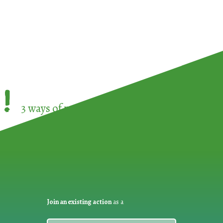
!
3 ways of participating in the
European Week 
Join an existing action
as a