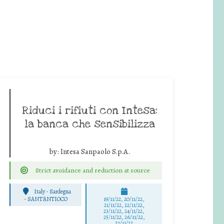
Riduci i rifiuti con Intesa:
la banca che sensibilizza
by:
Intesa Sanpaolo S.p.A.
Strict avoidance and reduction at source
Italy - Sardegna
-
SANT'ANTIOCO
19/11/22, 20/11/22,
21/11/22, 22/11/22,
23/11/22, 24/11/22,
25/11/22, 26/11/22,
27/11/22