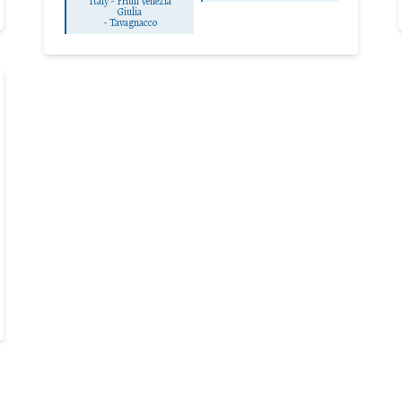
Italy - Friuli Venezia
Giulia
-
Tavagnacco