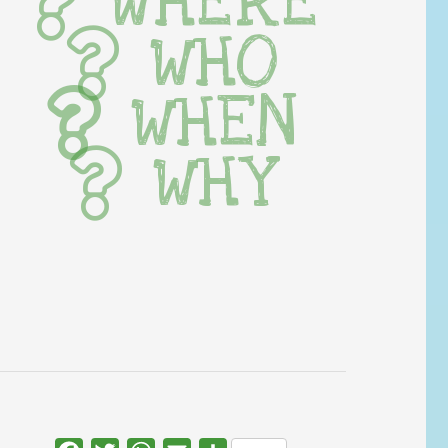
WHERE
WHO
WHEN
WHY