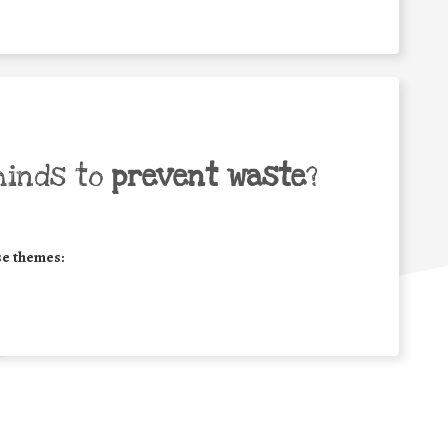
minds to
prevent waste
?
se themes: