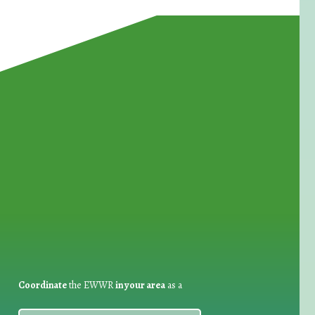
for Waste Reduction:
Coordinate
the EWWR
in your area
as a