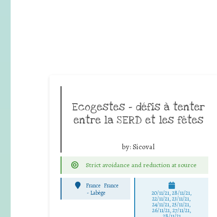
Ecogestes – défis à tenter
entre la SERD et les fêtes
by:
Sicoval
Strict avoidance and reduction at source
France
France
-
Labège
20/11/21, 28/11/21,
22/11/21, 23/11/21,
24/11/21, 25/11/21,
26/11/21, 27/11/21,
28/11/21