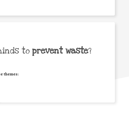
minds to
prevent waste
?
se themes: