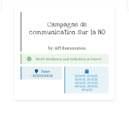
Campagne de
communication sur la NO
by:
API Restauration
Strict avoidance and reduction at source
France
-
RIEDISHEIM
22/11/25
,
23/11/25
,
24/11/25
,
25/11/25
,
26/11/25
,
27/11/25
,
28/11/25
,
29/11/25
,
30/11/25