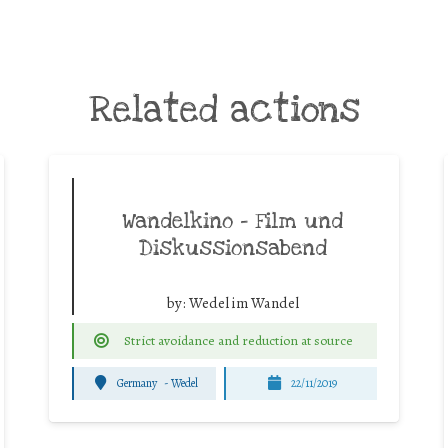
Related actions
Wandelkino – Film und
Diskussionsabend
by:
Wedel im Wandel
Strict avoidance and reduction at source
Germany
-
Wedel
22/11/2019