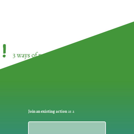
!
3 ways of participating in the
European Week 
Join an existing action
as a