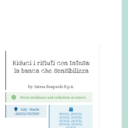
Riduci i rifiuti con Intesa:
la banca che sensibilizza
by:
Intesa Sanpaolo S.p.A.
Strict avoidance and reduction at source
Italy - Marche
-
ASCOLI PICENO
19/11/22, 20/11/22,
21/11/22, 22/11/22,
23/11/22, 24/11/22,
25/11/22, 26/11/22,
27/11/22