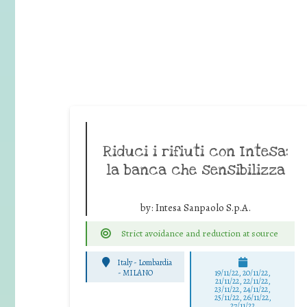
Riduci i rifiuti con Intesa:
la banca che sensibilizza
by:
Intesa Sanpaolo S.p.A.
Strict avoidance and reduction at source
Italy - Lombardia
-
MILANO
19/11/22, 20/11/22,
21/11/22, 22/11/22,
23/11/22, 24/11/22,
25/11/22, 26/11/22,
27/11/22