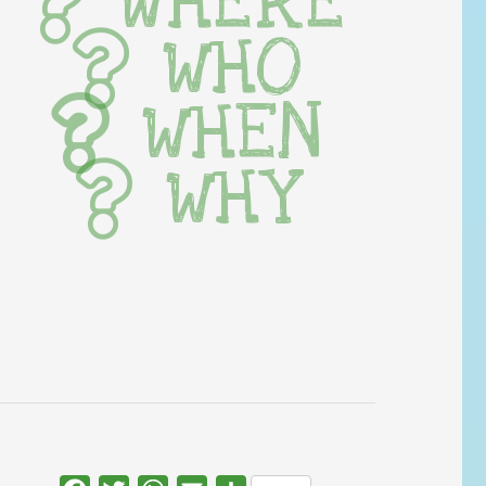
WHERE
WHO
WHEN
WHY