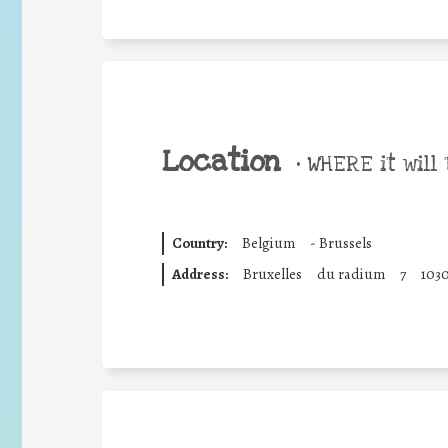
Location
•
WHERE it will 
Country:
Belgium
-
Brussels
Address:
Bruxelles
du radium
7
103