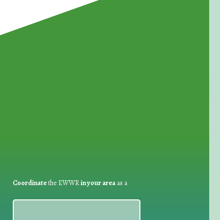
for Waste Reduction:
Coordinate
the EWWR
in your area
as a