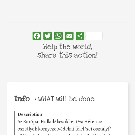
Facebook
Twitter
WhatsApp
Email
Share
Help the world,
share this action!
Info
•
WHAT will be done
Description
:
Az Európai Hulladékcsökkentési Héten az
osztályok környezetvédelmi felel?sei osztályf?