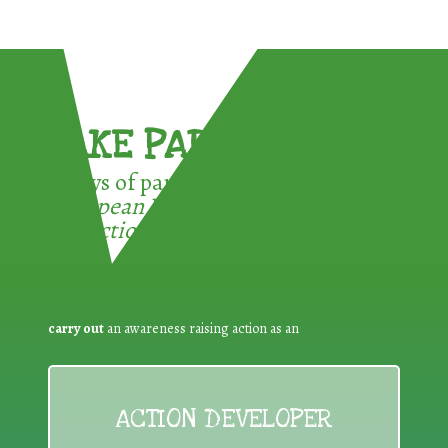
TAKE PART !
3 ways of participating in the
European Week for Waste
Reduction:
carry out
an awareness raising action as an
ACTION DEVELOPER