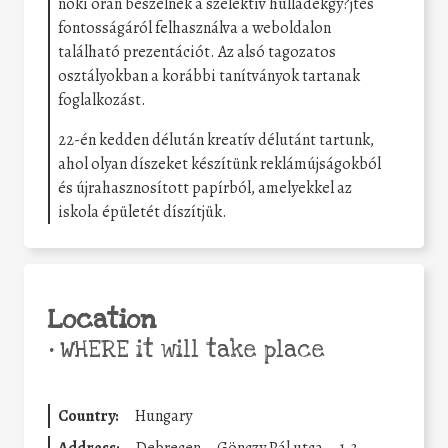
nöki órán beszélnek a szelektív hulladékgy?jtés
fontosságáról felhasználva a weboldalon
található prezentációt. Az alsó tagozatos
osztályokban a korábbi tanítványok tartanak
foglalkozást.
22-én kedden délután kreatív délutánt tartunk,
ahol olyan díszeket készítünk reklámújságokból
és újrahasznosított papírból, amelyekkel az
iskola épületét díszítjük.
Location
•
WHERE it will take place
Country:
Hungary
Address:
Debrecen
Gönczy Pál utca
1-3.