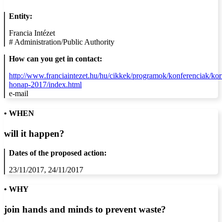
Entity:
Francia Intézet
#
Administration/Public Authority
How can you get in contact:
http://www.franciaintezet.hu/hu/cikkek/programok/konferenciak/ko
honap-2017/index.html
e-mail
• WHEN
will it happen?
Dates of the proposed action:
23/11/2017, 24/11/2017
• WHY
join hands and minds to
prevent waste
?