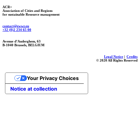
ACR+
Association of Cities and Regions
for sustainable Resource management
contact@ewwr.eu
+32 (0)2 234 65 00
Avenue d’Auderghem, 63
B-1040 Brussels, BELGIUM
Legal Notice
|
Credits
© 2020 All Rights Reserved
Your Privacy Choices
Notice at collection