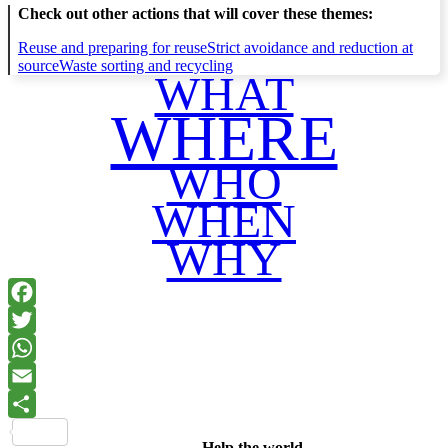
Check out other actions that will cover these themes:
Reuse and preparing for reuse
Strict avoidance and reduction at
source
Waste sorting and recycling
WHAT
WHERE
WHO
WHEN
WHY
Facebook
Twitter
WhatsApp
Email
Share
Help the world,