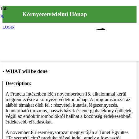
Környezetvédelmi Hónap
LOGIN
Info
•
WHAT will be done
Description
:
A Francia Intézetben idén novemberben 15. alkalommal kerül
megrendezésre a környezetvédelmi hónap. A programsorozat az
alábbi témákat öleli fel : részvételi kutatás, légszennyezés,
fenntartható turizmus, passzívházak és energiahatékony épületek,
végül az endokrinrombolókról hallhat a közönség érdekesebbnél
érdekesebb el?adásokat.
A november 8-i eseménysorozat megnyitóján a Tünet Együttes
“Te szemét” cím? produkciójával indul, amely a fogyasztói