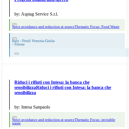
by:
Aspiag Service S.r.l.
Strict avoidance and reduction at source
Thematic Focus: Food Waste
Italy - Friuli Venezia Giulia
-
Trieste
Riduci i rifiuti con Intesa: la banca che
sensibilizzaRiduci i rifiuti con Intesa: la banca che
sensibilizza
by:
Intesa Sanpaolo
Strict avoidance and reduction at source
Thematic Focus: invisible
waste