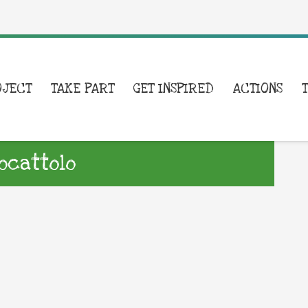
OJECT
TAKE PART
GET INSPIRED
ACTIONS
iocattolo