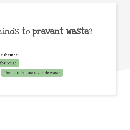
minds to
prevent waste
?
se themes:
for reuse
Thematic Focus: invisible waste