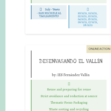
Italy - Veneto
-
SAN MICHELE AL
20/11/21, 21/11/21,
TAGLIAMENTO
22/11/21, 23/11/21,
24/11/21, 25/11/21,
26/11/21, 27/11/21,
28/11/21
ONLINE ACTION
DESENVASANDO EL VALLÍN
by:
IES Fernández Vallín
Reuse and preparing for reuse
Strict avoidance and reduction at source
Thematic Focus: Packaging
Waste sorting and recycling