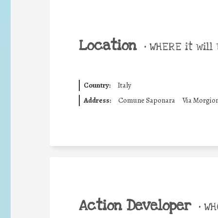
Location
•
WHERE it will 
Country:
Italy
Address:
Comune Saponara
Via Morgion
Action Developer
•
WHO