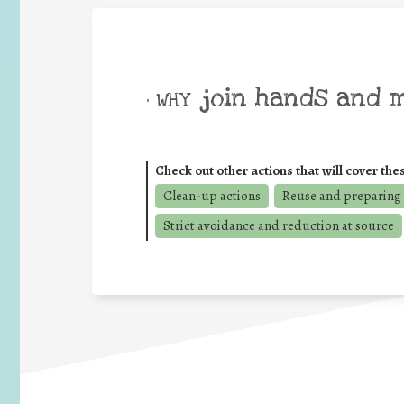
join hands and 
• WHY
Check out other actions that will cover the
Clean-up actions
Reuse and preparing 
Strict avoidance and reduction at source