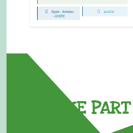
Spain - Asturias
24/11/23
-
GIJÓN
TAKE PART 