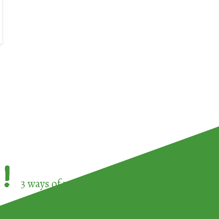
!
3 ways of participating in the
European Week 