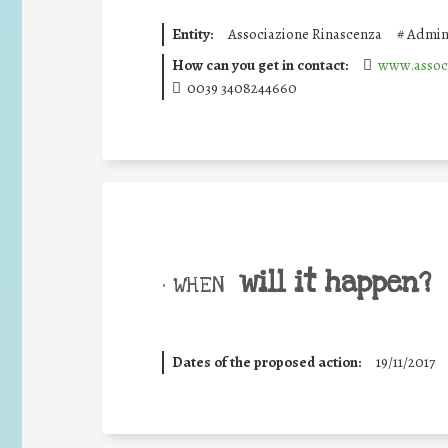
Entity:
Associazione Rinascenza
#
Admini
How can you get in contact:
www.associ
0039 3408244660
will it happen?
• WHEN
Dates of the proposed action:
19/11/2017