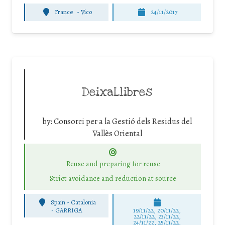
France
-
Vico
24/11/2017
DeixaLlibres
by:
Consorci per a la Gestió dels Residus del
Vallès Oriental
Reuse and preparing for reuse
Strict avoidance and reduction at source
Spain - Catalonia
-
GARRIGA
19/11/22, 20/11/22,
22/11/22, 23/11/22,
24/11/22, 25/11/22,