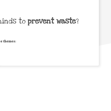
minds to
prevent waste
?
se themes: