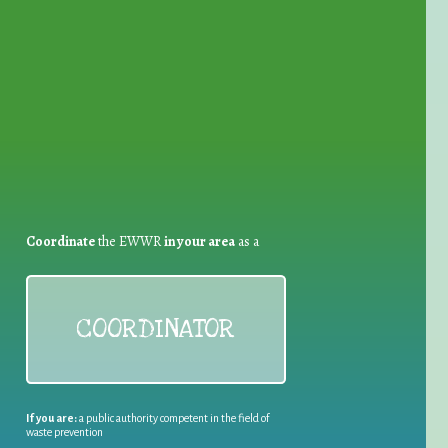
for Waste Reduction:
Coordinate
the EWWR
in your area
as a
COORDINATOR
If you are:
a public authority competent in the field of
waste prevention