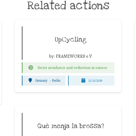
Related actions
UpCycling
by:
FRAMEWORKS e.V
Strict avoidance and reduction at source
Germany
-
Berlin
23/11/2019
Què menja la brossa?