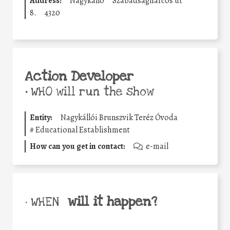
Address:
Nagykálló
Szabadságharcos út
8.
4320
Action Developer
•
WHO will run the show
Entity:
Nagykállói Brunszvik Teréz Óvoda
#
Educational Establishment
How can you get in contact:
e-mail
will it happen?
• WHEN