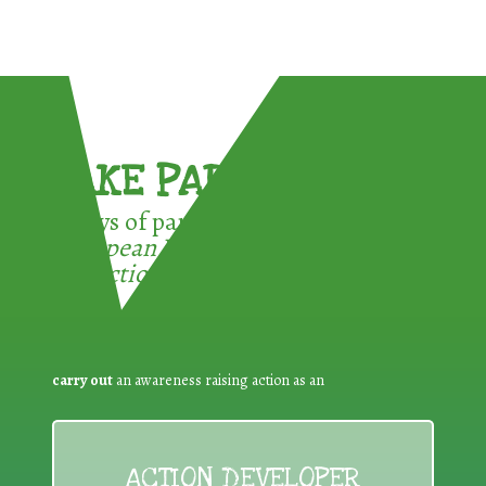
TAKE PART !
3 ways of participating in the
European Week for Waste
Reduction:
carry out
an awareness raising action as an
ACTION DEVELOPER