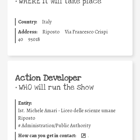
•
WHERE it will take place
Country:
Italy
Address:
Riposto
Via Francesco Crispi
40
95018
Action Developer
•
WHO will run the show
Entity:
Ist. Michele Amari - Liceo delle scienze umane
Riposto
#
Administration/Public Authority
How can you get in contact:
.