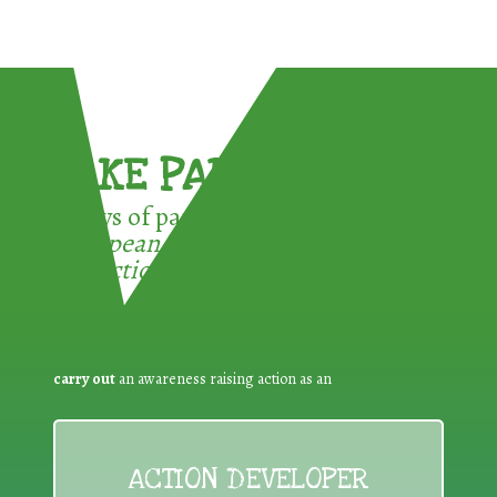
TAKE PART !
3 ways of participating in the
European Week for Waste
Reduction:
carry out
an awareness raising action as an
ACTION DEVELOPER