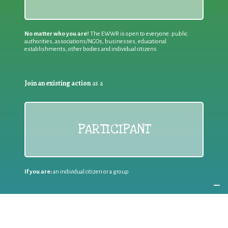
No matter who you are!
The EWWR is open to everyone: public
authorities, associations/NGOs, businesses, educational
establishments, other bodies and individual citizens
Join an existing action
as a
PARTICIPANT
If you are:
an individual citizen or a group
Coordinate
the EWWR
in your area
as a