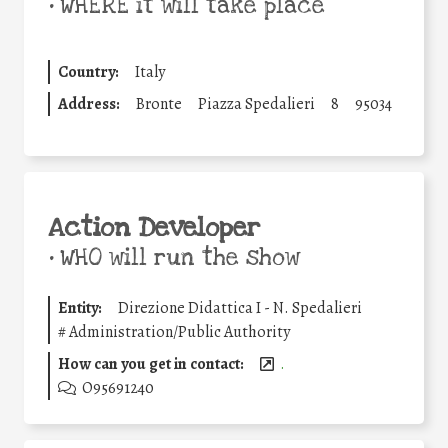
•
WHERE it will take place
Country:
Italy
Address:
Bronte
Piazza Spedalieri
8
95034
Action Developer
•
WHO will run the show
Entity:
Direzione Didattica I - N. Spedalieri
#
Administration/Public Authority
How can you get in contact:
.
O95691240