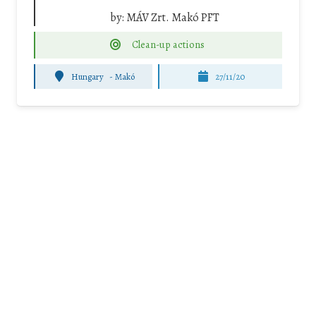
by:
MÁV Zrt. Makó PFT
Clean-up actions
Hungary
-
Makó
27/11/20