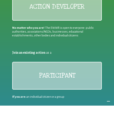
ACTION DEVELOPER
No matter who you are!
The EWWR is open to everyone: public
authorities, associations/NGOs, businesses, educational
establishments, other bodies and individual citizens
Join an existing action
as a
PARTICIPANT
If you are:
an individual citizen or a group
Coordinate
the EWWR
in your area
as a