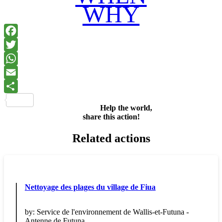
WHY
Facebook
Twitter
WhatsApp
Email
Share
Help the world,
share this action!
Related actions
Nettoyage des plages du village de Fiua
by:
Service de l'environnement de Wallis-et-Futuna -
Antenne de Futuna