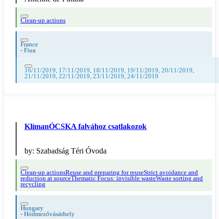
Clean-up actions
France
-
Fiua
16/11/2019, 17/11/2019, 18/11/2019, 19/11/2019, 20/11/2019,
21/11/2019, 22/11/2019, 23/11/2019, 24/11/2019
KlímanÓCSKA falvához csatlakozok
by:
Szabadság Téri Óvoda
Clean-up actions
Reuse and preparing for reuse
Strict avoidance and
reduction at source
Thematic Focus: invisible waste
Waste sorting and
recycling
Hungary
-
Hódmezővásárhely