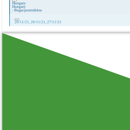
Hungary
Hungary
-
Bugacpusztaháza
20/11/21, 26/11/21, 27/11/21