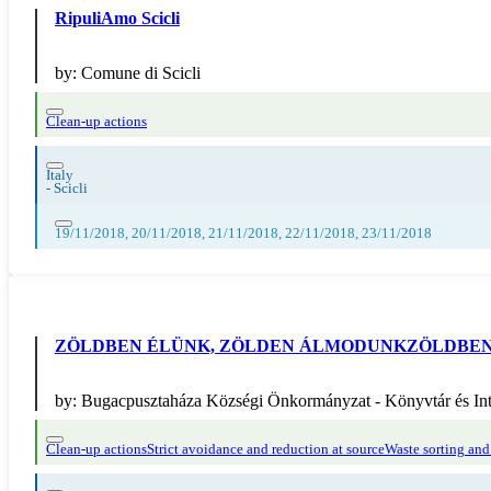
RipuliAmo Scicli
by:
Comune di Scicli
Clean-up actions
Italy
-
Scicli
19/11/2018, 20/11/2018, 21/11/2018, 22/11/2018, 23/11/2018
ZÖLDBEN ÉLÜNK, ZÖLDEN ÁLMODUNKZÖLDBEN
by:
Bugacpusztaháza Községi Önkormányzat - Könyvtár és Inte
Clean-up actions
Strict avoidance and reduction at source
Waste sorting and