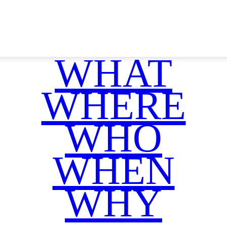
WHAT
WHERE
WHO
WHEN
WHY