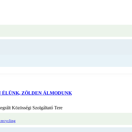
 ÉLÜNK, ZÖLDEN ÁLMODUNK
grált Közösségi Szolgáltató Tere
 recycling