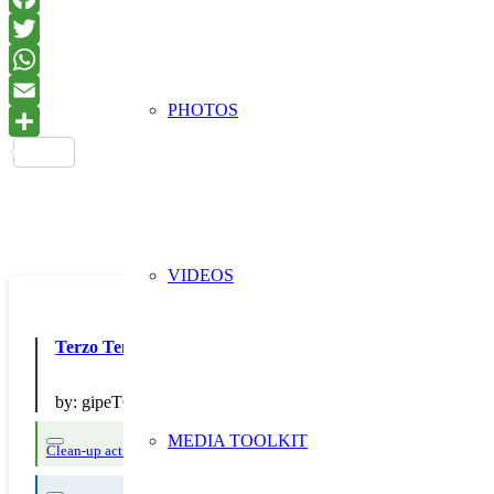
PHOTOS
VIDEOS
Terzo Tempo con gli avanzi!
by:
gipeTOuch Social Touch Rugby Torino e Piemonte
MEDIA TOOLKIT
Clean-up actions
Strict avoidance and reduction at source
Waste sorting and