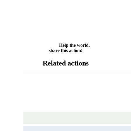
Facebook
Twitter
WhatsApp
Email
Share
Help the world,
share this action!
Related actions
 recycling