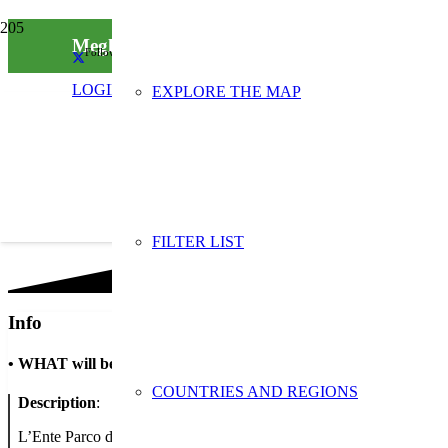
Meglio Parco che Sporco per SERR
Follow us on social media
LOGIN
EXPLORE THE MAP
FILTER LIST
Info
•
WHAT will be done
COUNTRIES AND REGIONS
Description
:
L’Ente Parco dell’Etna, in collaborazione con l’Ufficio Speciale per 