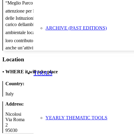
“Meglio Parco che sporco”, che si svolgerà sabato 18 novembre 2017, co
attenzione per la tutela e il decoro del territorio che circonda il sit
delle Istituzioni Scolastiche e così coinvolgere intensamente i ragazzi
carico dellambiente che ci circonda con azioni piccole ma significati
ARCHIVE (PAST EDITIONS)
ambientale locale e nazionale, degli istituti scolastici, dei 20 comuni
loro contributo rendono possibile, nel rispetto delle norme vigenti, u
anche un’attività di piantumazione di essenze caratterizzanti il Monte E
Location
•
WHERE it will take place
TOOLS
Country:
Italy
Address:
Nicolosi
YEARLY THEMATIC TOOLS
Via Roma
2
95030