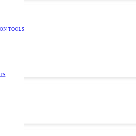
ION TOOLS
TS