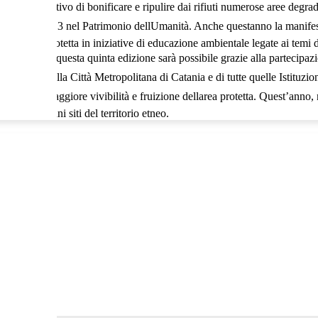
n lobiettivo di bonificare e ripulire dai rifiuti numerose aree degradat
o iscritto nel 2013 nel Patrimonio dellUmanità. Anche questanno la manif
 dell’area protetta in iniziative di educazione ambientale legate ai temi 
ve.L’esito di questa quinta edizione sarà possibile grazie alla partecipaz
 del Parco, della Città Metropolitana di Catania e di tutte quelle Istituzi
na sempre maggiore vivibilità e fruizione dellarea protetta. Quest’anno, 
tna in alcuni siti del territorio etneo.