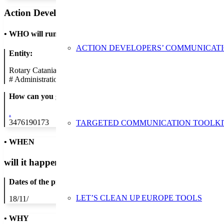
Action Developer
•
WHO will run the show
ACTION DEVELOPERS’ COMMUNICAT
Entity:
Rotary Catania
#
Administration/Public Authority
How can you get in contact:
.
3476190173
TARGETED COMMUNICATION TOOLKI
• WHEN
will it happen?
Dates of the proposed action:
LET’S CLEAN UP EUROPE TOOLS
18/11/
• WHY