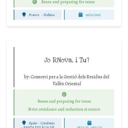
Reuse and preparing for reuse
France
-
Mahina
26/11/2015
Jo RNova, i Tu?
by:
Consorci per a la Gestió dels Residus del
Vallès Oriental
Reuse and preparing for reuse
Strict avoidance and reduction at source
Spain - Catalonia
-
SANTA EULÀLIA DE
18/11/23, 19/11/23