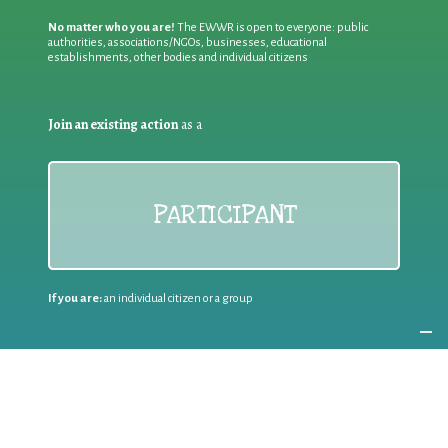
No matter who you are!
The EWWR is open to everyone: public
authorities, associations/NGOs, businesses, educational
establishments, other bodies and individual citizens
Join an existing action
as a
PARTICIPANT
If you are:
an individual citizen or a group
Coordinate
the EWWR
in your area
as a