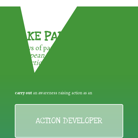
TAKE PART !
3 ways of participating in the
European Week for Waste
Reduction:
carry out
an awareness raising action as an
ACTION DEVELOPER