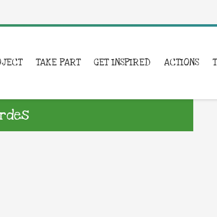
OJECT
TAKE PART
GET INSPIRED
ACTIONS
rdes