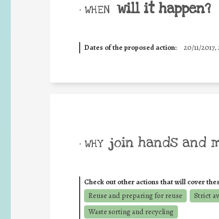
will it happen?
• WHEN
Dates of the proposed action:
20/11/2017, 
join hands and 
• WHY
Check out other actions that will cover the
Reuse and preparing for reuse
Strict a
Waste sorting and recycling