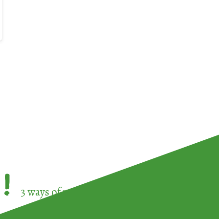
!
3 ways of participating in the
European Week 