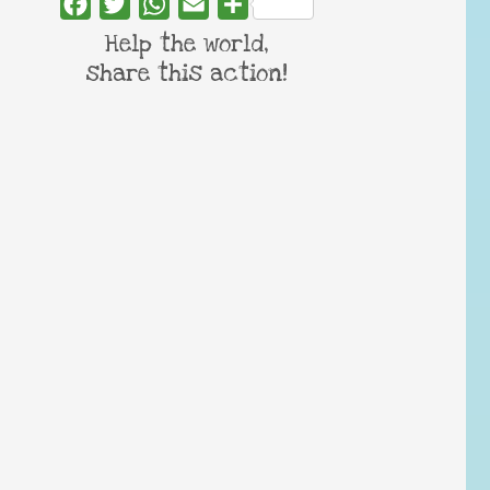
Facebook
Twitter
WhatsApp
Email
Share
Help the world,
share this action!