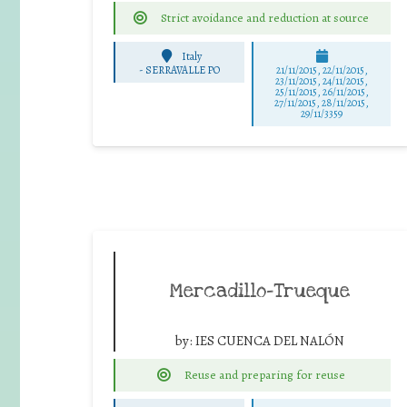
Strict avoidance and reduction at source
Italy
-
SERRAVALLE PO
21/11/2015, 22/11/2015,
23/11/2015, 24/11/2015,
25/11/2015, 26/11/2015,
27/11/2015, 28/11/2015,
29/11/3359
Mercadillo-Trueque
by:
IES CUENCA DEL NALÓN
Reuse and preparing for reuse