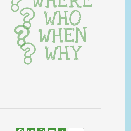
WHERE
WHO
WHEN
WHY