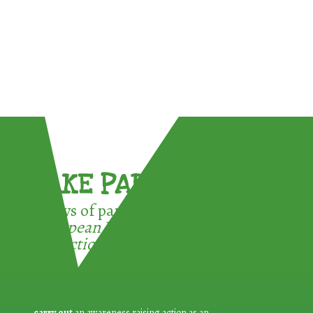
TAKE PART !
3 ways of participating in the
European Week for Waste
Reduction:
carry out
an awareness raising action as an