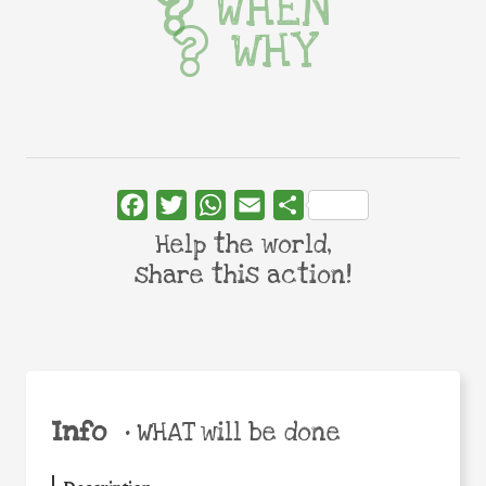
WHEN
WHY
Facebook
Twitter
WhatsApp
Email
Share
Help the world,
share this action!
Info
•
WHAT will be done