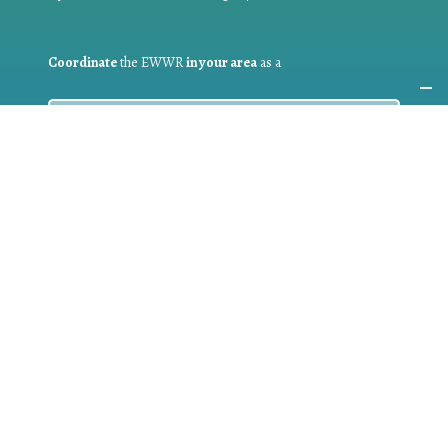
Coordinate
the EWWR
in your area
as a
COORDINATOR
If you are:
a public authority competent in the field of waste
prevention