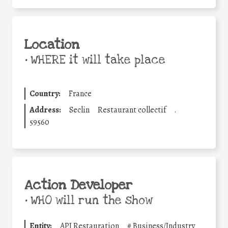
Location
•
WHERE it will take place
Country:
France
Address:
Seclin
Restaurant collectif
.
59560
Action Developer
•
WHO will run the show
Entity:
API Restauration
#
Business/Industry