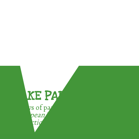
TAKE PART !
3 ways of participating in the
European Week for Waste
Reduction: