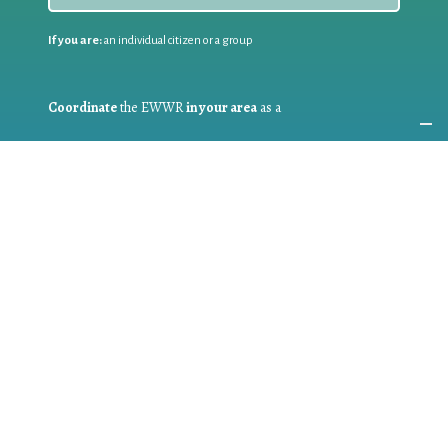
If you are:
an individual citizen or a group
Coordinate
the EWWR
in your area
as a
COORDINATOR
If you are:
a public authority competent in the field of waste
prevention