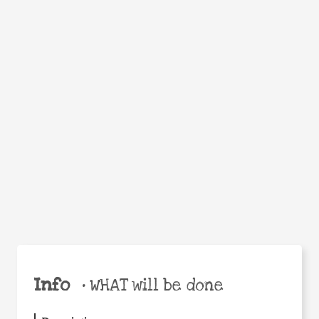
WHEN
WHY
Facebook
Twitter
WhatsApp
Email
Share
Help the world,
share this action!
Info
•
WHAT will be done