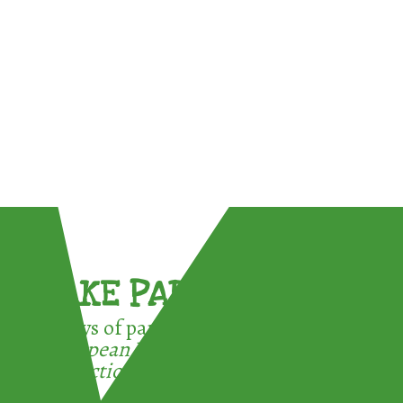
TAKE PART !
3 ways of participating in the
European Week for Waste
Reduction: