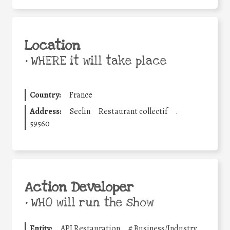
Location
•
WHERE it will take place
Country:
France
Address:
Seclin
Restaurant collectif
.
59560
Action Developer
•
WHO will run the show
Entity:
API Restauration
#
Business/Industry