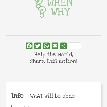
WHEN
WHY
Facebook
Twitter
WhatsApp
Email
Share
Help the world,
share this action!
Info
•
WHAT will be done