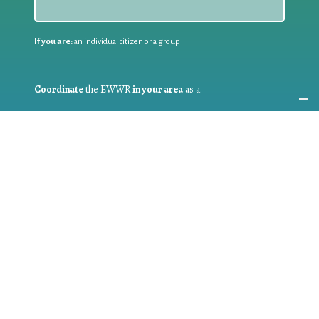
If you are:
an individual citizen or a group
Coordinate
the EWWR
in your area
as a
COORDINATOR
If you are:
a public authority competent in the field of waste
prevention