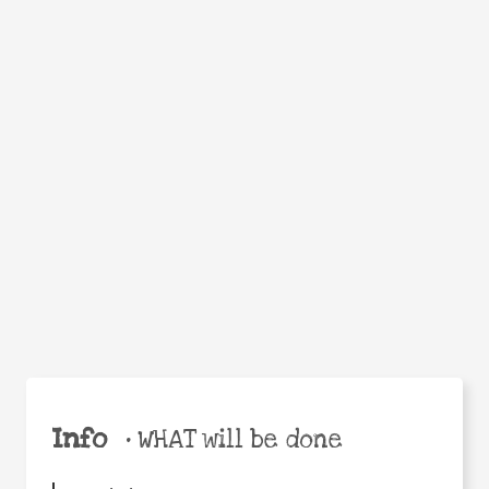
WHEN
WHY
Facebook
Twitter
WhatsApp
Email
Share
Help the world,
share this action!
Info
•
WHAT will be done