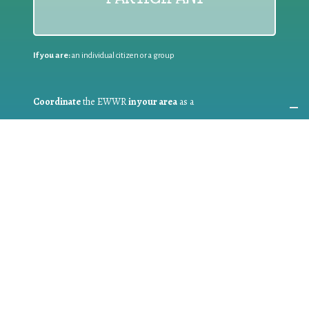
If you are:
an individual citizen or a group
Coordinate
the EWWR
in your area
as a
COORDINATOR
If you are:
a public authority competent in the field of waste
prevention