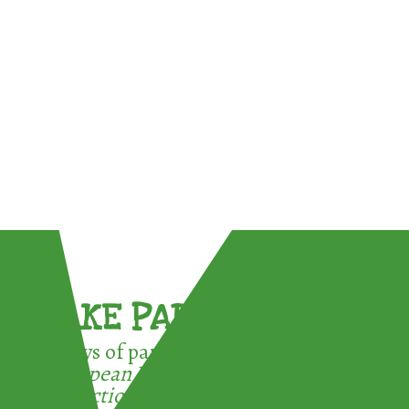
TAKE PART !
3 ways of participating in the
European Week for Waste
Reduction: