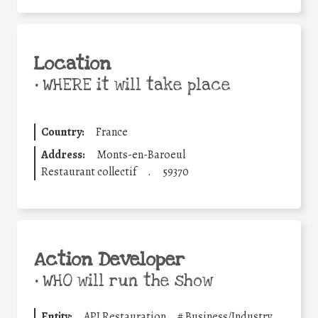
Location
•
WHERE it will take place
Country:
France
Address:
Monts-en-Baroeul
Restaurant collectif
.
59370
Action Developer
•
WHO will run the show
Entity:
API Restauration
#
Business/Industry