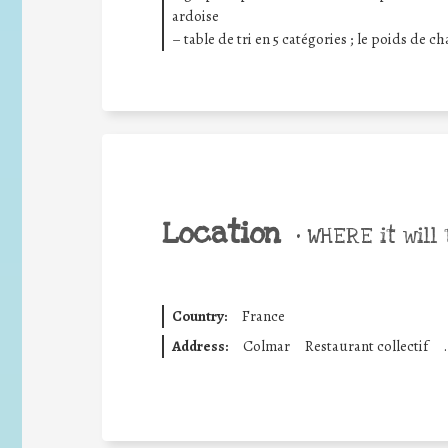
ardoise
– table de tri en 5 catégories ; le poids de c
Location
•
WHERE it will 
Country:
France
Address:
Colmar
Restaurant collectif
.