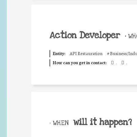
Action Developer
•
WHO
Entity:
API Restauration
#
Business/Indu
How can you get in contact:
.
.
will it happen?
• WHEN