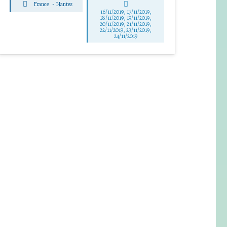
France
-
Nantes
16/11/2019, 17/11/2019,
18/11/2019, 19/11/2019,
20/11/2019, 21/11/2019,
22/11/2019, 23/11/2019,
24/11/2019