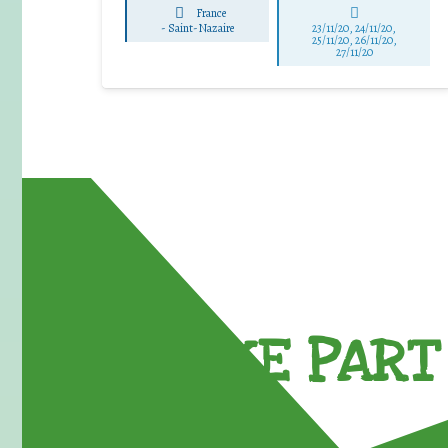
France
-
Saint-Nazaire
23/11/20, 24/11/20,
25/11/20, 26/11/20,
27/11/20
TAKE PART 