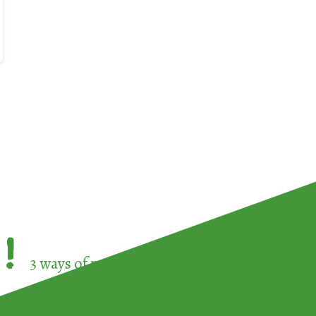
!
3 ways of participating in the
European Week 