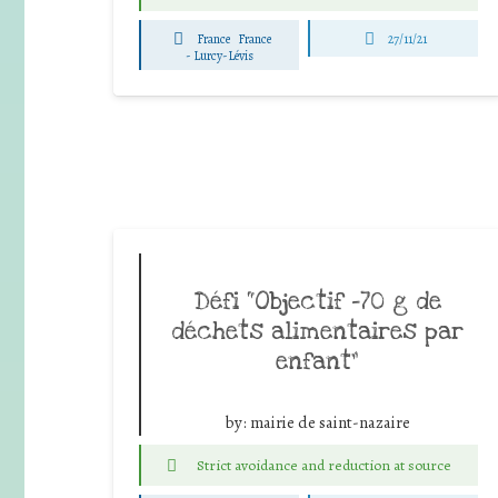
France
France
27/11/21
-
Lurcy-Lévis
Défi “Objectif -70 g de
déchets alimentaires par
enfant”
by:
mairie de saint-nazaire
Strict avoidance and reduction at source