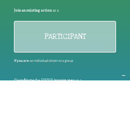
Join an existing action
as a
PARTICIPANT
If you are:
an individual citizen or a group
Coordinate
the EWWR
in your area
as a
COORDINATOR