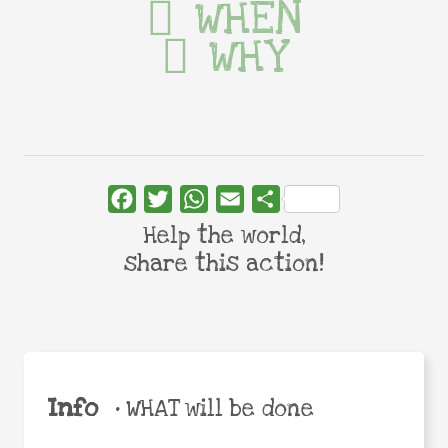
WHEN
WHY
Facebook
Twitter
WhatsApp
Email
Share
Help the world,
share this action!
Info
•
WHAT will be done