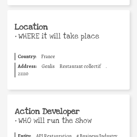
Location
•
WHERE it will take place
Country:
France
Address:
Genlis
Restaurant collectif
.
21110
Action Developer
•
WHO will run the show
Entity:
API Restauration
#
Business/Industry