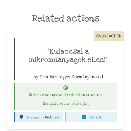
Related actions
ONLINE ACTION
“Kulaccsal a
mikroműanyagok ellen!”
by:
Pest Vármegyei Kormányhivatal
Strict avoidance and reduction at source
Thematic Focus: Packaging
Hungary
-
Budapest
20/11/23