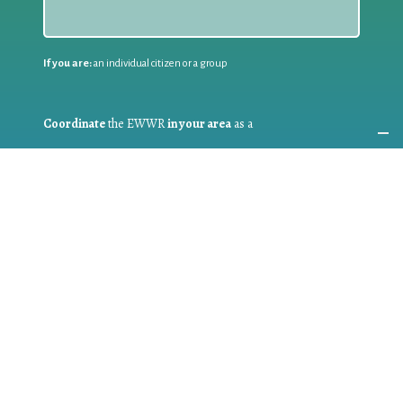
If you are:
an individual citizen or a group
Coordinate
the EWWR
in your area
as a
COORDINATOR
If you are:
a public authority competent in the field of waste
prevention