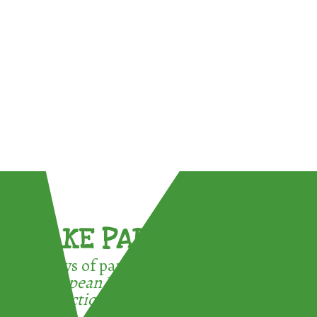
TAKE PART !
3 ways of participating in the
European Week for Waste
Reduction: