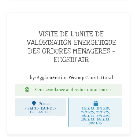
VISITE DE L’UNITE DE
VALORISATION ENERGETIQUE
DES ORDURES MENAGERES –
ECOSTU’AIR
by:
Agglomération Fécamp Caux Littoral
Strict avoidance and reduction at source
France
-
SAINT-JEAN-DE-
22/11/25
,
23/11/25
,
FOLLEVILLE
24/11/25
,
25/11/25
,
26/11/25
,
27/11/25
,
28/11/25
,
29/11/25
,
30/11/25