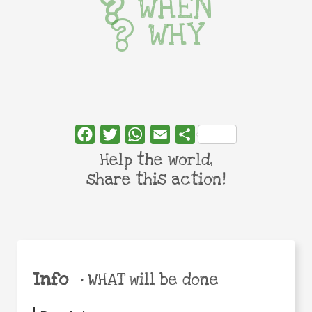
WHEN
WHY
Facebook
Twitter
WhatsApp
Email
Share
Help the world,
share this action!
Info
•
WHAT will be done