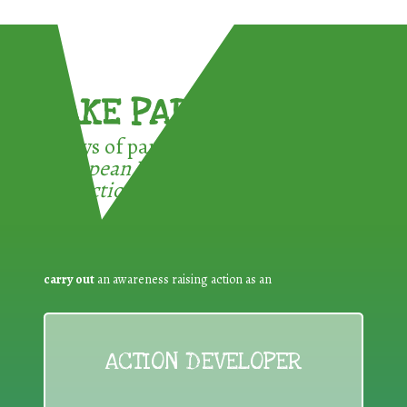
TAKE PART !
3 ways of participating in the
European Week for Waste
Reduction:
carry out
an awareness raising action as an
ACTION DEVELOPER