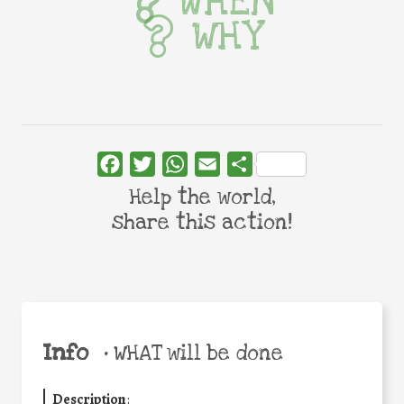
WHEN
WHY
Facebook
Twitter
WhatsApp
Email
Share
Help the world,
share this action!
Info
•
WHAT will be done
Description
: