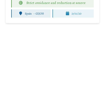
Strict avoidance and reduction at source
Spain
-
GIJON
27/11/20