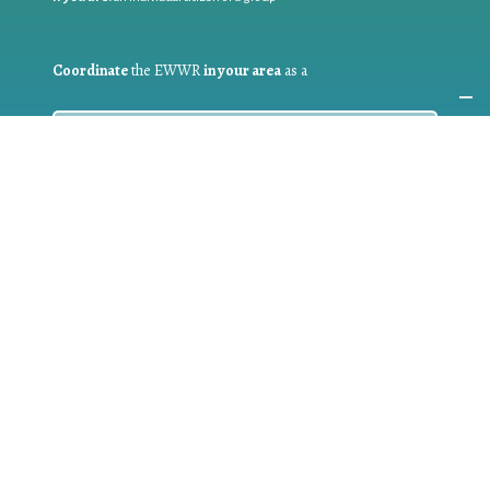
Coordinate
the EWWR
in your area
as a
COORDINATOR
If you are:
a public authority competent in the field of waste
prevention