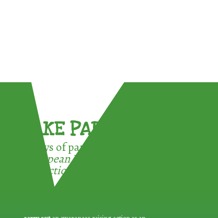
TAKE PART !
3 ways of participating in the
European Week for Waste
Reduction: