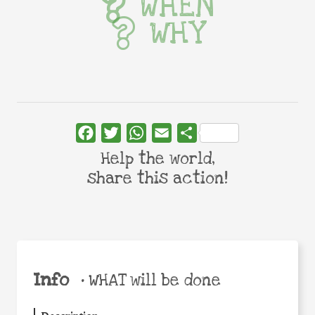
WHEN
WHY
Facebook
Twitter
WhatsApp
Email
Share
Help the world,
share this action!
Info
•
WHAT will be done