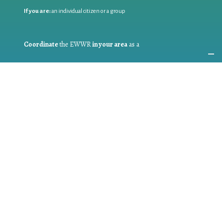
If you are:
an individual citizen or a group
Coordinate
the EWWR
in your area
as a
COORDINATOR
If you are:
a public authority competent in the field of waste
prevention