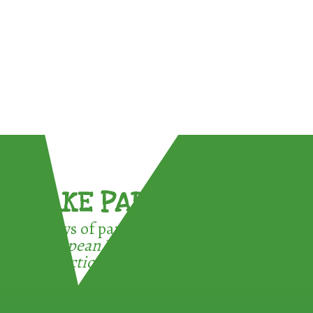
TAKE PART !
3 ways of participating in the
European Week for Waste
Reduction: