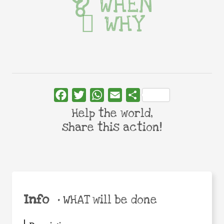
WHEN
WHY
Facebook
Twitter
WhatsApp
Email
Share
Help the world,
share this action!
Info
•
WHAT will be done