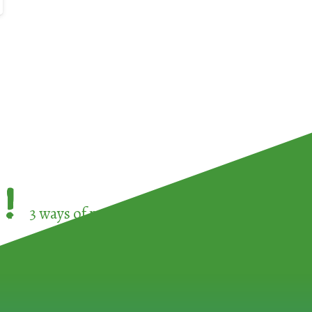
!
3 ways of participating in the
European Week 