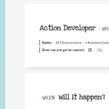
Action Developer
•
WHO
Entity:
API Restauration
#
Business/Indu
How can you get in contact:
.
.
will it happen?
• WHEN