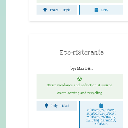
France
-
Peipin
21/11/
Eco-ristorante
by:
Mxx Bun
Strict avoidance and reduction at source
Waste sorting and recycling
Italy
-
Rivoli
21/11/2015, 22/11/2015,
23/11/2015, 24/11/2015,
25/11/2015, 26/11/2015,
27/11/2015, 28/11/2015,
29/11/2015