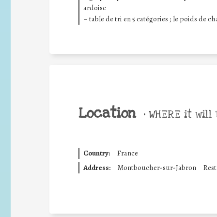
ardoise
– table de tri en 5 catégories ; le poids de c
Location
•
WHERE it will 
Country:
France
Address:
Montboucher-sur-Jabron
Rest