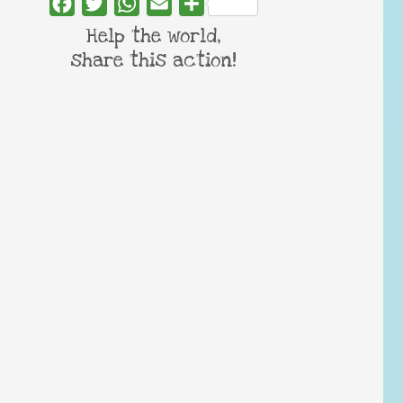
Facebook
Twitter
WhatsApp
Email
Share
Help the world,
share this action!