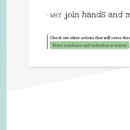
join hands and 
• WHY
Check out other actions that will cover the
Strict avoidance and reduction at source