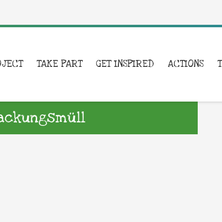
OJECT
TAKE PART
GET INSPIRED
ACTIONS
packungsmüll