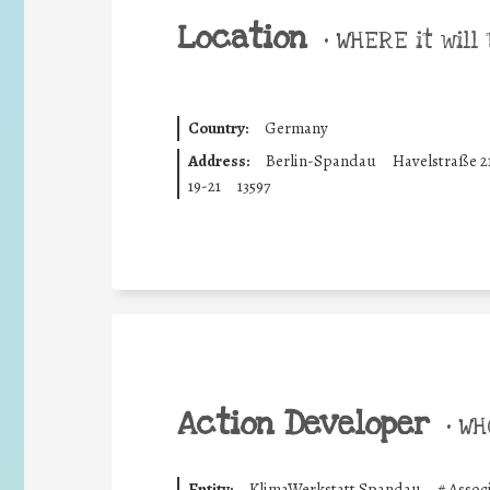
Location
•
WHERE it will 
Country:
Germany
Address:
Berlin-Spandau
Havelstraße 21
19-21
13597
Action Developer
•
WHO
Entity:
KlimaWerkstatt Spandau
#
Assoc