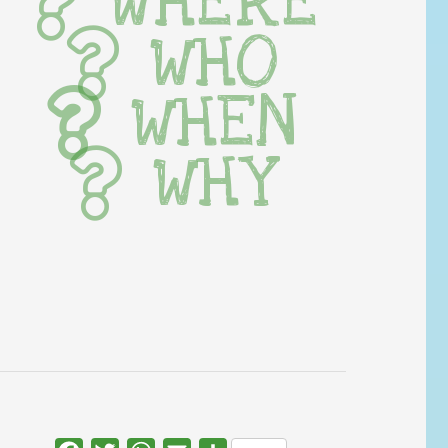
WHERE
WHO
WHEN
WHY