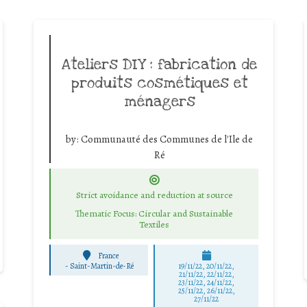
Ateliers DIY : fabrication de
produits cosmétiques et
ménagers
by:
Communauté des Communes de l'Ile de
Ré
Strict avoidance and reduction at source
Thematic Focus: Circular and Sustainable
Textiles
France
-
Saint-Martin-de-Ré
19/11/22, 20/11/22,
21/11/22, 22/11/22,
23/11/22, 24/11/22,
25/11/22, 26/11/22,
27/11/22