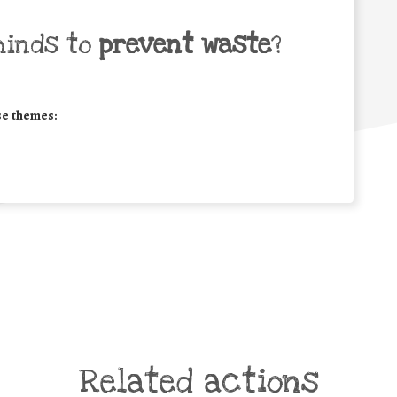
minds to
prevent waste
?
se themes:
Related actions