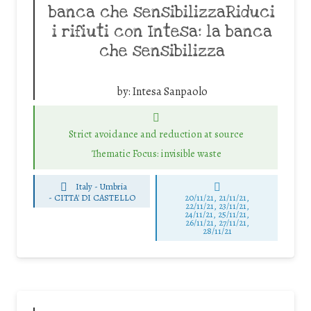
banca che sensibilizzaRiduci
i rifiuti con Intesa: la banca
che sensibilizza
by:
Intesa Sanpaolo
Strict avoidance and reduction at source
Thematic Focus: invisible waste
Italy - Umbria
-
CITTA' DI CASTELLO
20/11/21, 21/11/21,
22/11/21, 23/11/21,
24/11/21, 25/11/21,
26/11/21, 27/11/21,
28/11/21