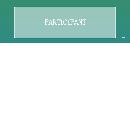
PARTICIPANT
If you are:
an individual citizen or a group
Coordinate
the EWWR
in your area
as a
COORDINATOR
If you are:
a public authority competent in the field of waste
prevention