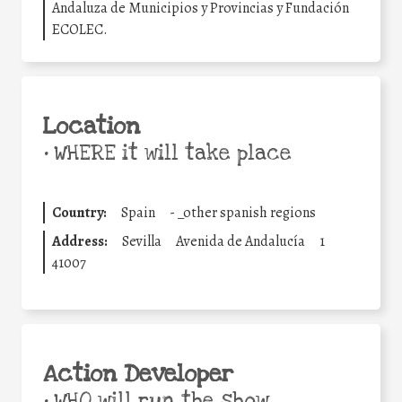
Andaluza de Municipios y Provincias y Fundación
ECOLEC.
Location
•
WHERE it will take place
Country:
Spain
-
_other spanish regions
Address:
Sevilla
Avenida de Andalucía
1
41007
Action Developer
•
WHO will run the show