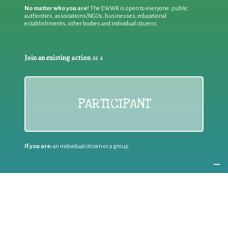
No matter who you are!
The EWWR is open to everyone: public
authorities, associations/NGOs, businesses, educational
establishments, other bodies and individual citizens
Join an existing action
as a
PARTICIPANT
If you are:
an individual citizen or a group
Coordinate
the EWWR
in your area
as a
COORDINATOR