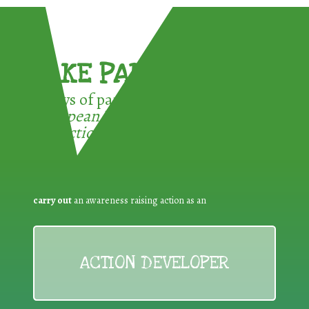
TAKE PART !
3 ways of participating in the
European Week for Waste
Reduction:
carry out
an awareness raising action as an
ACTION DEVELOPER