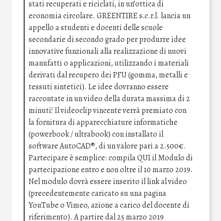
stati recuperati e riciclati, in un’ottica di
economia circolare. GREENTIRE s.c.r.l. lancia un
appello a studenti e docenti delle scuole
secondarie di secondo grado per produrre idee
innovative funzionali alla realizzazione di nuovi
manufatti o applicazioni, utilizzando i materiali
derivati dal recupero dei PFU (gomma, metalli e
tessuti sintetici). Le idee dovranno essere
raccontate in un video della durata massima di 2
minuti! Il videoclip vincente verrà premiato con
la fornitura di apparecchiature informatiche
(powerbook / ultrabook) con installato il
software AutoCAD®, di un valore pari a 2.500€.
Partecipare è semplice: compila QUI il Modulo di
partecipazione entro e non oltre il 10 marzo 2019.
Nel modulo dovrà essere inserito il link al video
(precedentemente caricato su una pagina
YouTube o Vimeo, azione a carico del docente di
riferimento). A partire dal 25 marzo 2019