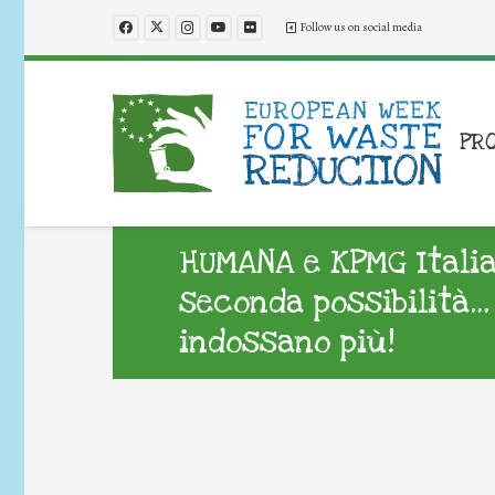
Follow us on social media
PR
HUMANA e KPMG Itali
seconda possibilità… 
indossano più!