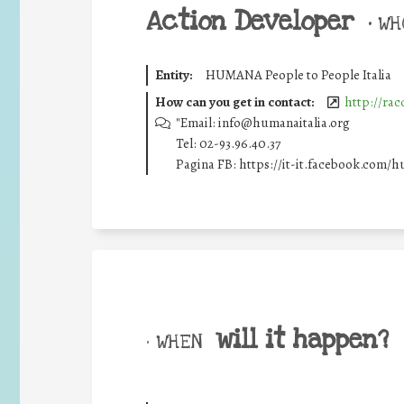
Action Developer
•
WHO
Entity:
HUMANA People to People Italia
How can you get in contact:
http://rac
"Email: info@humanaitalia.org
Tel: 02-93.96.40.37
Pagina FB: https://it-it.facebook.com/
will it happen?
• WHEN