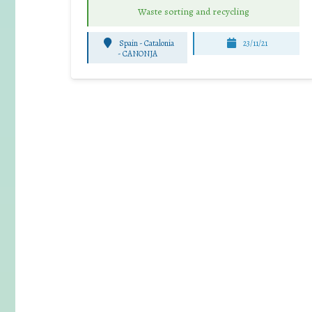
Waste sorting and recycling
Spain - Catalonia
23/11/21
-
CANONJA