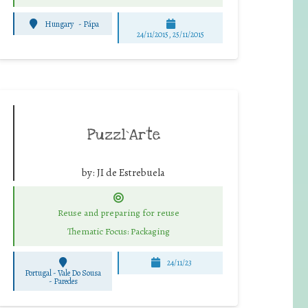
Hungary
-
Pápa
24/11/2015, 25/11/2015
Puzzl`Arte
by:
JI de Estrebuela
Reuse and preparing for reuse
Thematic Focus: Packaging
24/11/23
Portugal - Vale Do Sousa
-
Paredes