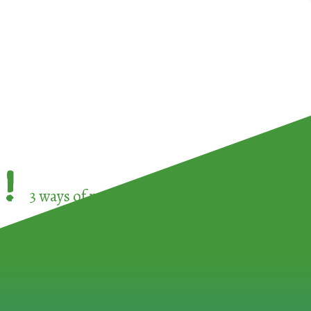
!
3 ways of participating in the
European Week 