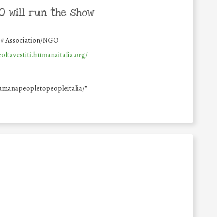
 will run the show
#
Association/NGO
coltavestiti.humanaitalia.org/
humanapeopletopeopleitalia/"