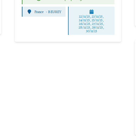
France
-
BEUREY
22/11/25
,
23/11/25
,
24/11/25
,
25/11/25
,
26/11/25
,
27/11/25
,
28/11/25
,
29/11/25
,
30/11/25