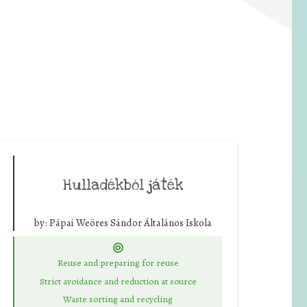
Hulladékból játék
by:
Pápai Weöres Sándor Általános Iskola
Reuse and preparing for reuse
Strict avoidance and reduction at source
Waste sorting and recycling