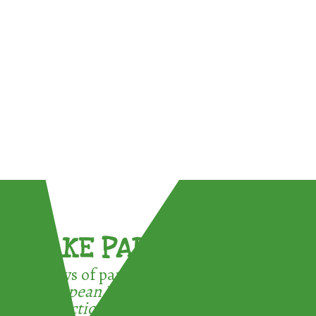
TAKE PART !
3 ways of participating in the
European Week for Waste
Reduction: