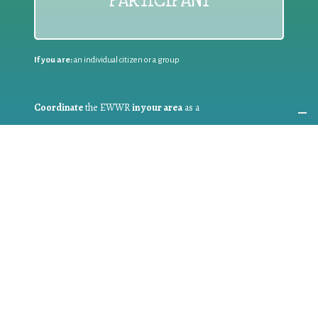
PARTICIPANT
If you are:
an individual citizen or a group
Coordinate
the EWWR
in your area
as a
COORDINATOR
If you are:
a public authority competent in the field of waste
prevention